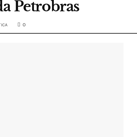
da Petrobras
0
TICA