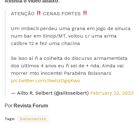
Assista o vídeo abaixo:
ATENÇÃO
CENAS FORTES
Um imbecil perdeu uma grana em jogo de sinuca
num bar em Sinop/MT, voltou c/ uma arma
calibre 12 e fez uma chacina
Se isso aí ñ a colheita do discurso armamentista
dos últimos 4 anos eu ñ sei de + nda. Ainda vai
morrer mto inocente! Parabéns Bolsonaro
pic.twitter.com/9whzDgqKwo
— Ailto R. Seibert (@ailtoseibert)
February 22, 2023
Por
Revista Forum
Tags:
bolsonarista