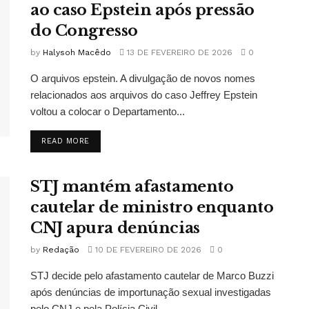
ao caso Epstein após pressão
do Congresso
by
Halysoh Macêdo
13 DE FEVEREIRO DE 2026
0
O arquivos epstein. A divulgação de novos nomes
relacionados aos arquivos do caso Jeffrey Epstein
voltou a colocar o Departamento...
READ MORE
STJ mantém afastamento
cautelar de ministro enquanto
CNJ apura denúncias
by
Redação
10 DE FEVEREIRO DE 2026
0
STJ decide pelo afastamento cautelar de Marco Buzzi
após denúncias de importunação sexual investigadas
pelo CNJ e pela Polícia Civil.