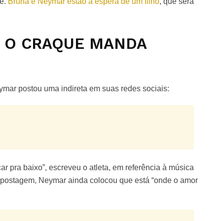
ce.
Bruna e Neymar estão a espera de um filho
, que será
: O CRAQUE MANDA
mar postou uma indireta em suas redes sociais:
r pra baixo”, escreveu o atleta, em referência à música
da postagem, Neymar ainda colocou que está “onde o amor