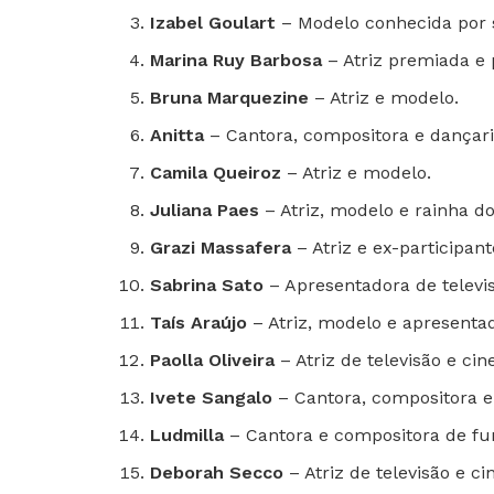
Izabel Goulart
– Modelo conhecida por s
Marina Ruy Barbosa
– Atriz premiada e 
Bruna Marquezine
– Atriz e modelo.
Anitta
– Cantora, compositora e dançari
Camila Queiroz
– Atriz e modelo.
Juliana Paes
– Atriz, modelo e rainha do
Grazi Massafera
– Atriz e ex-participant
Sabrina Sato
– Apresentadora de televis
Taís Araújo
– Atriz, modelo e apresentad
Paolla Oliveira
– Atriz de televisão e ci
Ivete Sangalo
– Cantora, compositora e 
Ludmilla
– Cantora e compositora de fu
Deborah Secco
– Atriz de televisão e c