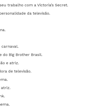
eu trabalho com a Victoria’s Secret.
personalidade da televisão.
na.
 carnaval.
e do Big Brother Brasil.
ão e atriz.
ora de televisão.
nema.
atriz.
nk.
inema.