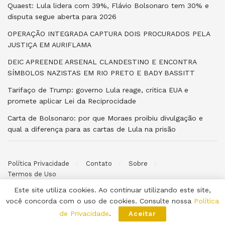
Quaest: Lula lidera com 39%, Flávio Bolsonaro tem 30% e
disputa segue aberta para 2026
OPERAÇÃO INTEGRADA CAPTURA DOIS PROCURADOS PELA
JUSTIÇA EM AURIFLAMA
DEIC APREENDE ARSENAL CLANDESTINO E ENCONTRA
SÍMBOLOS NAZISTAS EM RIO PRETO E BADY BASSITT
Tarifaço de Trump: governo Lula reage, critica EUA e
promete aplicar Lei da Reciprocidade
Carta de Bolsonaro: por que Moraes proibiu divulgação e
qual a diferença para as cartas de Lula na prisão
Política Privacidade
Contato
Sobre
Termos de Uso
Este site utiliza cookies. Ao continuar utilizando este site,
© 2026 Poder ao Povo. Desenvolvido por
Halysoh Macêdo
. Todos
você concorda com o uso de cookies. Consulte nossa
Política
os direitos reservados.
de Privacidade
.
Aceitar