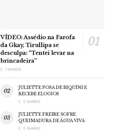
VÍDEO: Assédio na Farofa
da Gkay, Tirullipa se
desculpa: “Tentei levar na
brincadeira”
1 SHARES
JULIETTE POSA DE BIQUÍNI E
RECEBE ELOGIOS
0 SHARES
JULIETTE FREIRE SOFRE
QUEIMADURA DE ÁGUA VIVA
0 SHARES