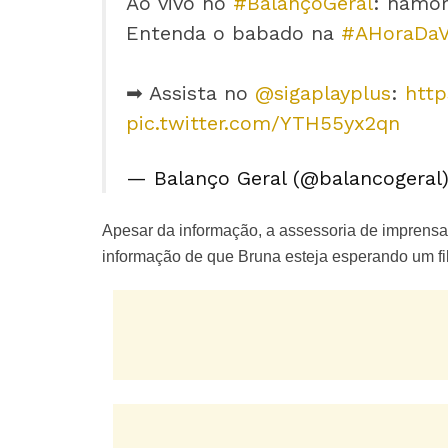
Ao vivo no
#BalançoGeral
: namor
Entenda o babado na
#AHoraDaV
➡ Assista no
@sigaplayplus
:
http
pic.twitter.com/YTH55yx2qn
— Balanço Geral (@balancogeral
Apesar da informação, a assessoria de imprens
informação de que Bruna esteja esperando um fi