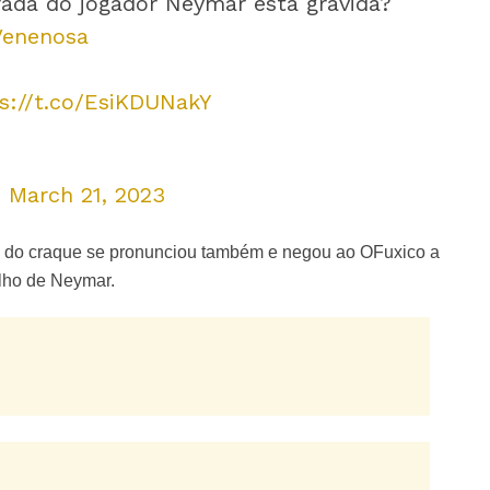
ada do jogador Neymar está grávida?
enenosa
s://t.co/EsiKDUNakY
)
March 21, 2023
a do craque se pronunciou também e negou ao OFuxico a
lho de Neymar.