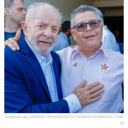
Snapinsta.app 457411625 1181703149752700 7976135670379824763 n 1080
(1)