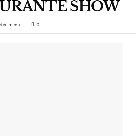
DURANTE SHOW
0
etenimento