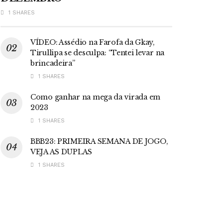
1 SHARES
VÍDEO: Assédio na Farofa da Gkay,
Tirullipa se desculpa: “Tentei levar na
brincadeira”
1 SHARES
Como ganhar na mega da virada em
2023
1 SHARES
BBB23: PRIMEIRA SEMANA DE JOGO,
VEJA AS DUPLAS
1 SHARES