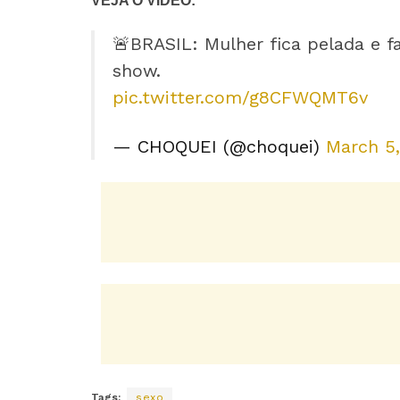
VEJA O VÍDEO:
🚨BRASIL: Mulher fica pelada e f
show.
pic.twitter.com/g8CFWQMT6v
— CHOQUEI (@choquei)
March 5
Tags:
sexo