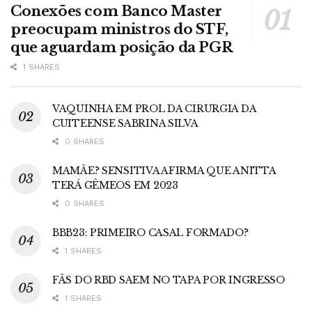
Conexões com Banco Master
preocupam ministros do STF,
que aguardam posição da PGR
1 SHARES
VAQUINHA EM PROL DA CIRURGIA DA
CUITEENSE SABRINA SILVA
0 SHARES
MAMÃE? SENSITIVA AFIRMA QUE ANITTA
TERÁ GÊMEOS EM 2023
0 SHARES
BBB23: PRIMEIRO CASAL FORMADO?
1 SHARES
FÃS DO RBD SAEM NO TAPA POR INGRESSO
1 SHARES