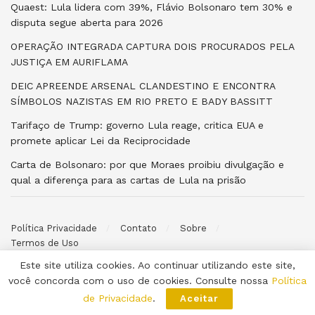
Quaest: Lula lidera com 39%, Flávio Bolsonaro tem 30% e
disputa segue aberta para 2026
OPERAÇÃO INTEGRADA CAPTURA DOIS PROCURADOS PELA
JUSTIÇA EM AURIFLAMA
DEIC APREENDE ARSENAL CLANDESTINO E ENCONTRA
SÍMBOLOS NAZISTAS EM RIO PRETO E BADY BASSITT
Tarifaço de Trump: governo Lula reage, critica EUA e
promete aplicar Lei da Reciprocidade
Carta de Bolsonaro: por que Moraes proibiu divulgação e
qual a diferença para as cartas de Lula na prisão
Política Privacidade
Contato
Sobre
Termos de Uso
Este site utiliza cookies. Ao continuar utilizando este site,
© 2026 Poder ao Povo. Desenvolvido por
Halysoh Macêdo
. Todos
você concorda com o uso de cookies. Consulte nossa
Política
os direitos reservados.
de Privacidade
.
Aceitar