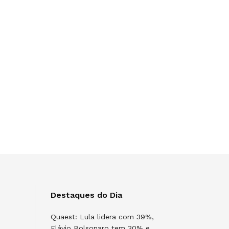
Destaques do Dia
Quaest: Lula lidera com 39%,
Flávio Bolsonaro tem 30% e