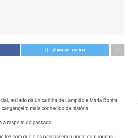
Share on Twitter
al, ao lado da única filha de Lampião e Maria Bonita,
o cangançeiro mais conhecido da história.
a a respeito do passado:
que fez com que eles passassem a andar com roupas