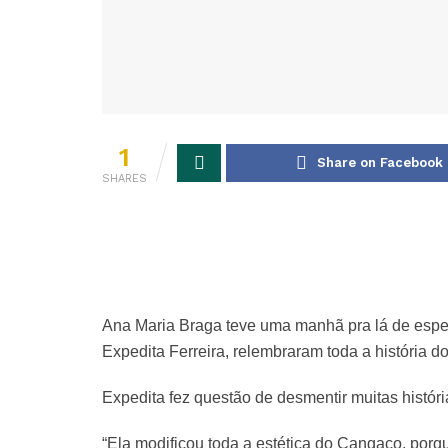
1
Share on Facebook
SHARES
Ana Maria Braga teve uma manhã pra lá de especi
Expedita Ferreira, relembraram toda a história d
Expedita fez questão de desmentir muitas históri
“Ela modificou toda a estética do Cangaço, por