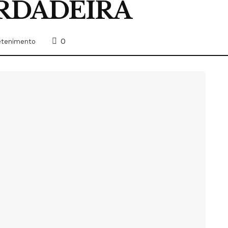
ERDADEIRA
0
etenimento