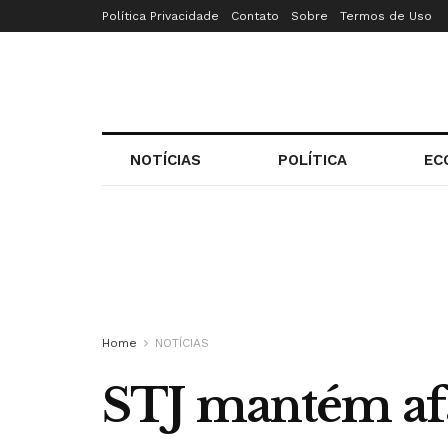
Política Privacidade
Contato
Sobre
Termos de Uso
NOTÍCIAS
POLÍTICA
EC
Home
NOTÍCIAS
STJ mantém afa