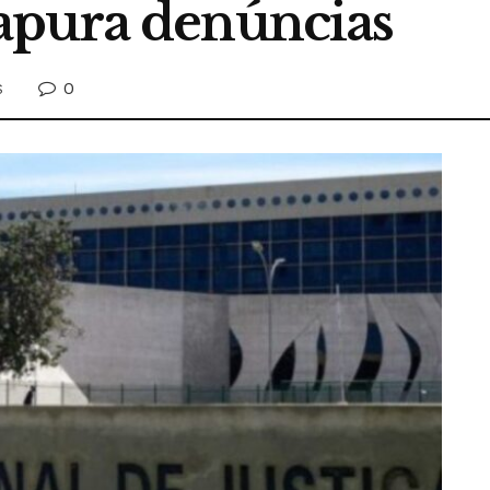
apura denúncias
0
S