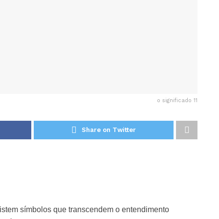
o significado 11
Share on Twitter
existem símbolos que transcendem o entendimento