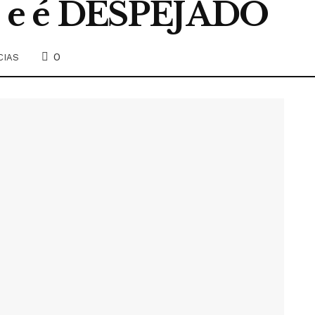
 e é DESPEJADO
0
CIAS