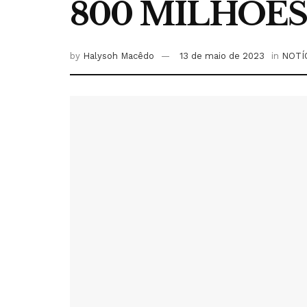
800 MILHÕES
by
Halysoh Macêdo
13 de maio de 2023
in
NOTÍ