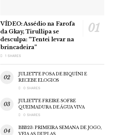
VÍDEO: Assédio na Farofa
da Gkay, Tirullipa se
desculpa: “Tentei levar na
brincadeira”
1 SHARES
JULIETTE POSA DE BIQUÍNI E
RECEBE ELOGIOS
0 SHARES
JULIETTE FREIRE SOFRE
QUEIMADURA DE ÁGUA VIVA
0 SHARES
BBB23: PRIMEIRA SEMANA DE JOGO,
VEJA AS DUPLAS