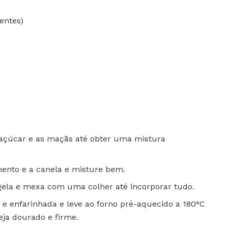
entes)
 o açúcar e as maçãs até obter uma mistura
mento e a canela e misture bem.
tigela e mexa com uma colher até incorporar tudo.
 enfarinhada e leve ao forno pré-aquecido a 180°C
eja dourado e firme.