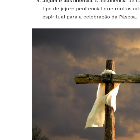
Jejum e abstinência
: A abstinência de 
tipo de jejum penitencial que muitos c
espiritual para a celebração da Páscoa.