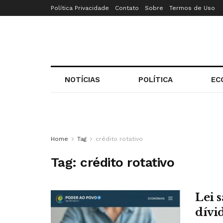
Política Privacidade
Contato
Sobre
Termos de Uso
NOTÍCIAS
POLÍTICA
EC
Home
Tag
crédito rotativo
Tag:
crédito rotativo
Lei 
dívi