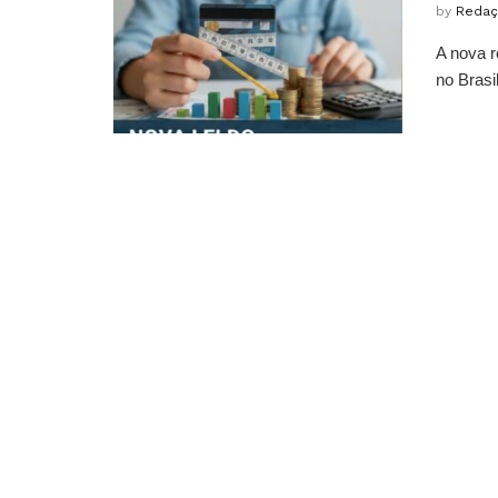
by
Redaç
A nova r
no Brasi