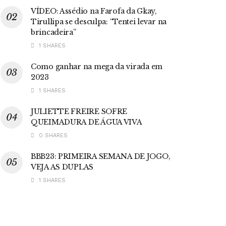
VÍDEO: Assédio na Farofa da Gkay,
Tirullipa se desculpa: “Tentei levar na
brincadeira”
1 SHARES
Como ganhar na mega da virada em
2023
1 SHARES
JULIETTE FREIRE SOFRE
QUEIMADURA DE ÁGUA VIVA
0 SHARES
BBB23: PRIMEIRA SEMANA DE JOGO,
VEJA AS DUPLAS
1 SHARES