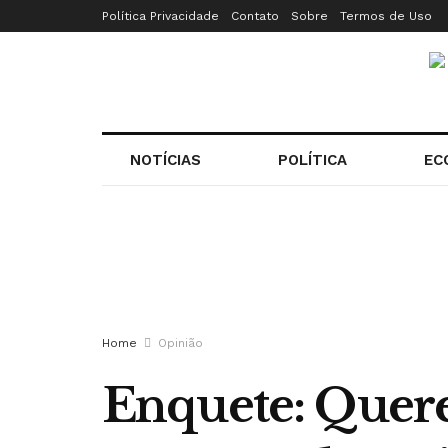
Política Privacidade
Contato
Sobre
Termos de Uso
NOTÍCIAS
POLÍTICA
EC
Home
Opinião
Enquete: Quere