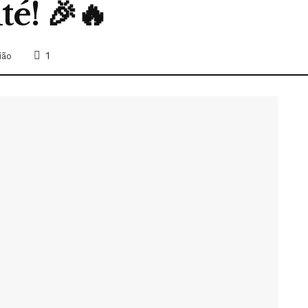
té! 🎉🔥
1
ião