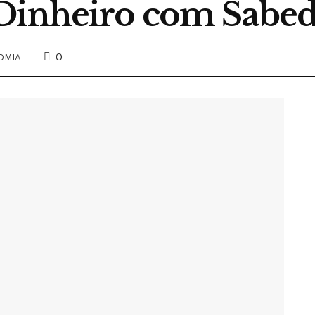
Dinheiro com Sabed
0
OMIA