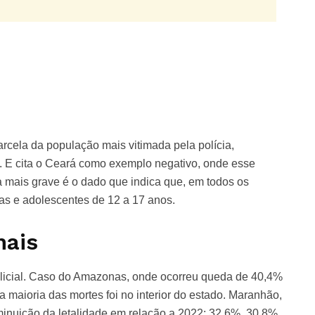
rcela da população mais vitimada pela polícia,
os. E cita o Ceará como exemplo negativo, onde esse
a mais grave é o dado que indica que, em todos os
as e adolescentes de 12 a 17 anos.
nais
olicial. Caso do Amazonas, onde ocorreu queda de 40,4%
 a maioria das mortes foi no interior do estado. Maranhão,
inuição da letalidade em relação a 2022: 32,6%, 30,8%