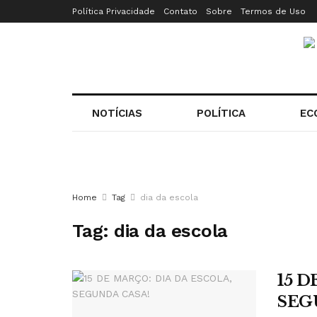
Política Privacidade
Contato
Sobre
Termos de Uso
NOTÍCIAS
POLÍTICA
EC
Home
Tag
dia da escola
Tag:
dia da escola
15 D
SEG