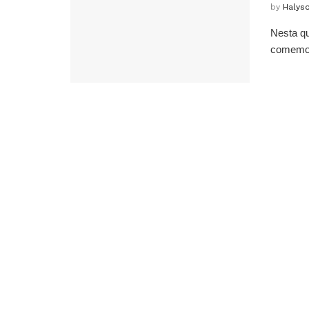
by
Halys
Nesta qu
comemora