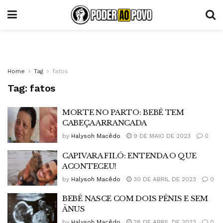
Home
Tag
fatos
Tag:
fatos
MORTE NO PARTO: BEBÊ TEM
CABEÇA ARRANCADA
by
Halysoh Macêdo
9 DE MAIO DE 2023
0
CAPIVARA FILÓ: ENTENDA O QUE
ACONTECEU!
by
Halysoh Macêdo
30 DE ABRIL DE 2023
0
BEBÊ NASCE COM DOIS PÊNIS E SEM
ÂNUS
by
Halysoh Macêdo
28 DE ABRIL DE 2023
0