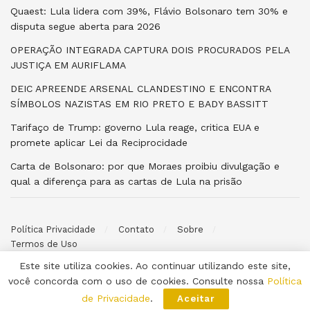
Quaest: Lula lidera com 39%, Flávio Bolsonaro tem 30% e
disputa segue aberta para 2026
OPERAÇÃO INTEGRADA CAPTURA DOIS PROCURADOS PELA
JUSTIÇA EM AURIFLAMA
DEIC APREENDE ARSENAL CLANDESTINO E ENCONTRA
SÍMBOLOS NAZISTAS EM RIO PRETO E BADY BASSITT
Tarifaço de Trump: governo Lula reage, critica EUA e
promete aplicar Lei da Reciprocidade
Carta de Bolsonaro: por que Moraes proibiu divulgação e
qual a diferença para as cartas de Lula na prisão
Política Privacidade
Contato
Sobre
Termos de Uso
Este site utiliza cookies. Ao continuar utilizando este site,
© 2026 Poder ao Povo. Desenvolvido por
Halysoh Macêdo
. Todos
você concorda com o uso de cookies. Consulte nossa
Política
os direitos reservados.
de Privacidade
.
Aceitar