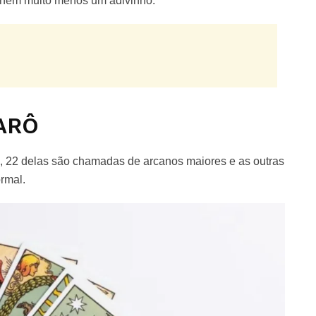
e nem muito menos um adivinho.
TARÔ
al, 22 delas são chamadas de arcanos maiores e as outras
rmal.