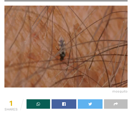
mosquito
1
SHARES