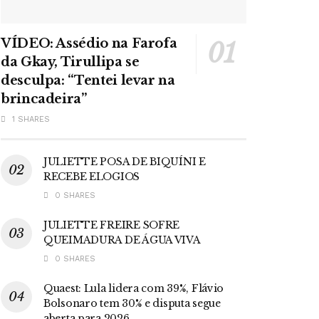
VÍDEO: Assédio na Farofa
da Gkay, Tirullipa se
desculpa: “Tentei levar na
brincadeira”
1 SHARES
JULIETTE POSA DE BIQUÍNI E
RECEBE ELOGIOS
0 SHARES
JULIETTE FREIRE SOFRE
QUEIMADURA DE ÁGUA VIVA
0 SHARES
Quaest: Lula lidera com 39%, Flávio
Bolsonaro tem 30% e disputa segue
aberta para 2026