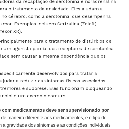
ibidores da recaptação de serotonina e noradrenalina
para o tratamento da ansiedade. Eles ajudam a
s no cérebro, como a serotonina, que desempenha
mor. Exemplos incluem Sertralina (Zoloft),
fexor XR).
incipalmente para o tratamento de distúrbios de
o um agonista parcial dos receptores de serotonina
iedade sem causar a mesma dependência que os
pecificamente desenvolvidos para tratar a
judar a reduzir os sintomas físicos associados,
 tremores e sudorese. Eles funcionam bloqueando
opranolol é um exemplo comum.
de com medicamentos deve ser supervisionado por
de maneira diferente aos medicamentos, e o tipo de
m a gravidade dos sintomas e as condições individuais