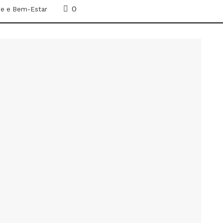
0
e e Bem-Estar