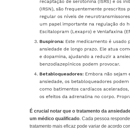
recaptação de serotonina (ISRS) e os in
(IRSN), são frequentemente prescritos 
regular os níveis de neurotransmissore
um papel importante na regulação do hu
Escitalopram (Lexapro) e Venlafaxina (Ef
Buspirona:
Este medicamento é usado pr
ansiedade de longo prazo. Ele atua com
e dopamina, ajudando a reduzir a ans
benzodiazepínicos podem provocar.
Betabloqueadores:
Embora não sejam es
ansiedade, os betabloqueadores podem a
como batimentos cardíacos acelerados,
os efeitos da adrenalina no corpo. Pr
É crucial notar que o tratamento da ansieda
um médico qualificado
. Cada pessoa responde 
tratamento mais eficaz pode variar de acordo co