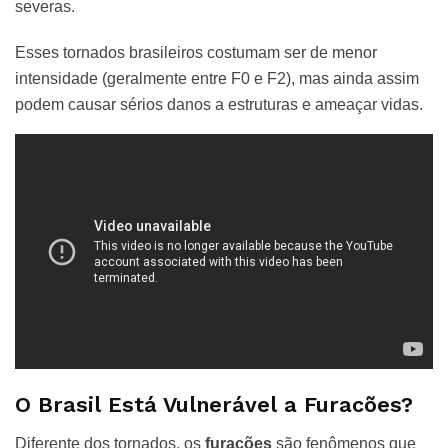
severas.
Esses tornados brasileiros costumam ser de menor
intensidade (geralmente entre F0 e F2), mas ainda assim
podem causar sérios danos a estruturas e ameaçar vidas.
O Brasil Está Vulnerável a Furacões?
Diferente dos tornados, os
furacões
são fenômenos que