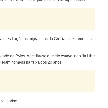
entenas de outros migrantes estão desaparecidos.
iores tragédias migratórias da Grécia e declarou três
ade de Pylos. Acredita-se que ele estava indo da Líbia
do eram homens na faixa dos 20 anos.
divulgadas.